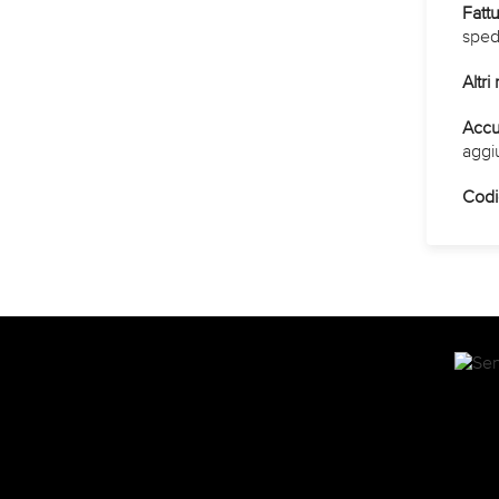
Fatt
spedi
Altri
Accu
aggi
Codi