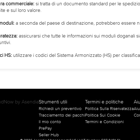
ura commerciale:
si tratta di un documento standard per le spedizion
te e sul loro valore.
 moduli:
a seconda del paese di destinazione, potrebbero essere ne
ratezza:
assicurarsi che tutte le informazioni sui moduli doganali si
untivi.
ci HS:
Strumenti utili
Termini e politiche
Ai
Richiedi un preventivo
Politica Sulla Riservatezza
Aiu
Tracciamento dei pacchi
Politica Sui Cookie
Con
Il mio conto
Termini e Condizioni
PrePay
Seller Hub