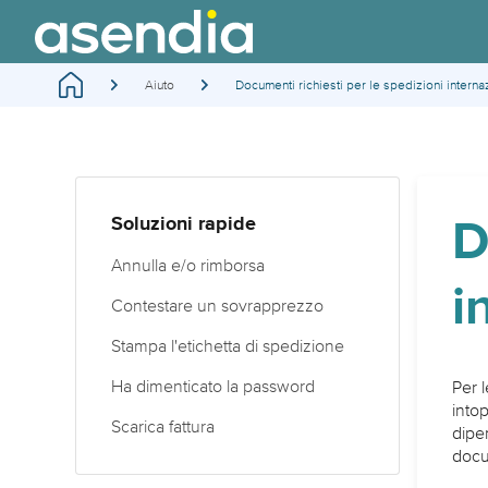
Aiuto
Documenti richiesti per le spedizioni interna
D
Soluzioni rapide
Annulla e/o rimborsa
i
Contestare un sovrapprezzo
Stampa l'etichetta di spedizione
Ha dimenticato la password
Per l
into
Scarica fattura
dipen
docu