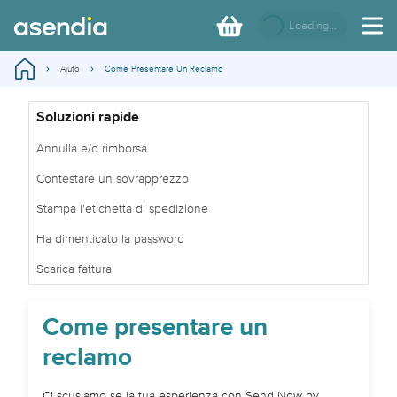
Loading...
Aiuto
Come Presentare Un Reclamo
Soluzioni rapide
Annulla e/o rimborsa
Contestare un sovrapprezzo
Stampa l'etichetta di spedizione
Ha dimenticato la password
Scarica fattura
Come presentare un
reclamo
Ci scusiamo se la tua esperienza con Send Now by